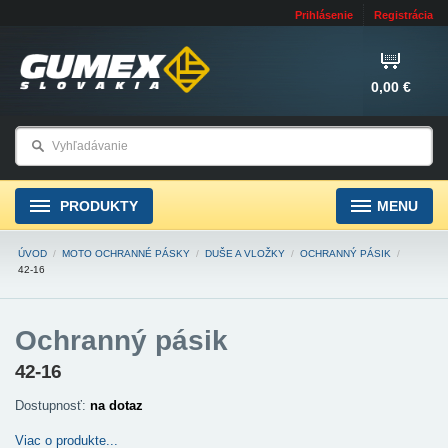
Prihlásenie
Registrácia
0,00 €
PRODUKTY
MENU
ÚVOD
/
MOTO OCHRANNÉ PÁSKY
/
DUŠE A VLOŽKY
/
OCHRANNÝ PÁSIK
/
42-16
Ochranný pásik
42-16
Dostupnosť:
na dotaz
Viac o produkte...