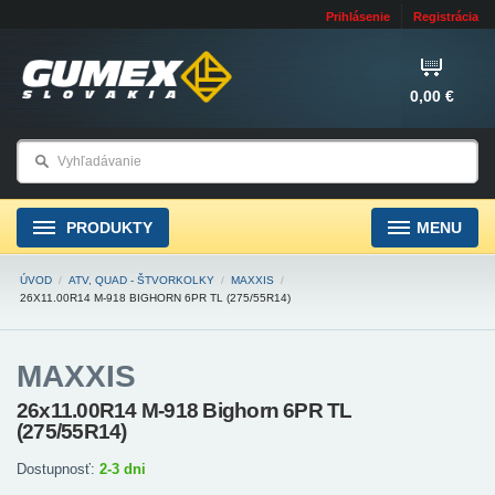
Prihlásenie
Registrácia
0,00 €
PRODUKTY
MENU
ÚVOD
/
ATV, QUAD - ŠTVORKOLKY
/
MAXXIS
/
26X11.00R14 M-918 BIGHORN 6PR TL (275/55R14)
MAXXIS
26x11.00R14 M-918 Bighorn 6PR TL
(275/55R14)
Dostupnosť:
2-3 dni