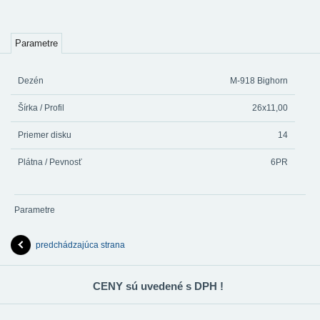
Parametre
Dezén
M-918 Bighorn
Šírka / Profil
26x11,00
Priemer disku
14
Plátna / Pevnosť
6PR
Parametre
predchádzajúca strana
CENY sú uvedené s DPH !