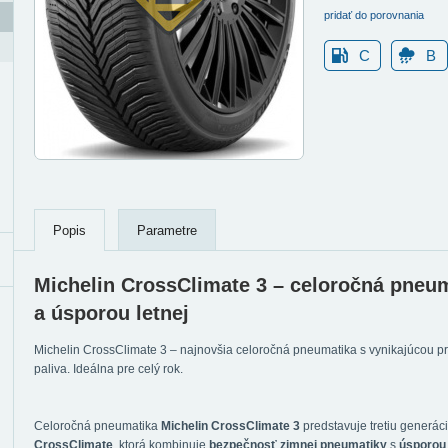
pridať do porovnania
C
B
Popis
Parametre
Michelin CrossClimate 3 – celoročná pneu
a úsporou letnej
Michelin CrossClimate 3 – najnovšia celoročná pneumatika s vynikajúcou p
paliva. Ideálna pre celý rok.
Celoročná pneumatika
Michelin CrossClimate 3
predstavuje tretiu generác
CrossClimate
, ktorá kombinuje
bezpečnosť zimnej pneumatiky
s
úsporou 