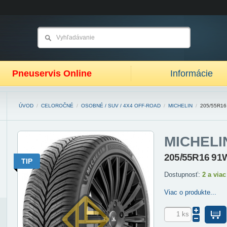
Pneuservis Online
Informácie
ÚVOD
/
CELOROČNÉ
/
OSOBNÉ / SUV / 4X4 OFF-ROAD
/
MICHELIN
/
205/55R16
MICHELI
205/55R16 91W
TIP
Dostupnosť:
2 a viac
Viac o produkte...