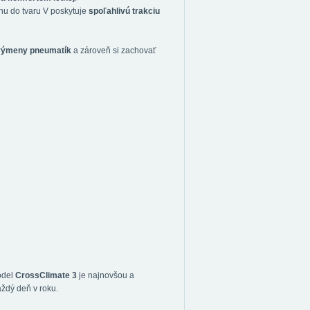
u do tvaru V poskytuje
spoľahlivú trakciu
 výmeny pneumatík
a zároveň si zachovať
odel
CrossClimate 3
je najnovšou a
aždý deň v roku.