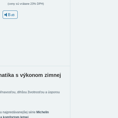
(ceny sú vrátane 23% DPH)
B
dB
matika s výkonom zimnej
riľnavosťou, dlhšou životnosťou a úsporou
iu najpredávanejšej série
Michelin
a komfortom letnej
.