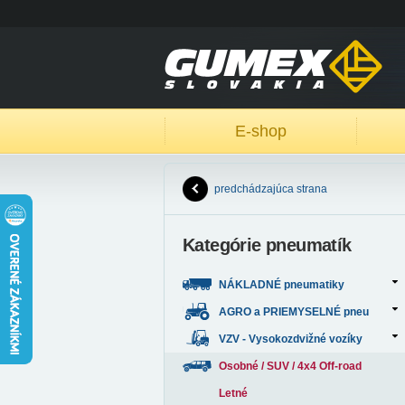
E-shop
predchádzajúca strana
Kategórie pneumatík
NÁKLADNÉ pneumatiky
AGRO a PRIEMYSELNÉ pneu
VZV - Vysokozdvižné vozíky
Osobné / SUV / 4x4 Off-road
Letné