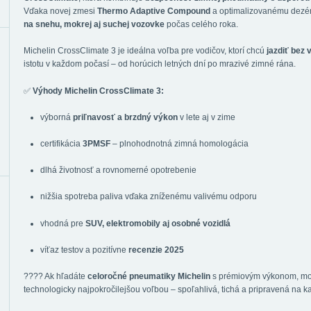
Vďaka novej zmesi
Thermo Adaptive Compound
a optimalizovanému dezén
na snehu, mokrej aj suchej vozovke
počas celého roka.
Michelin CrossClimate 3 je ideálna voľba pre vodičov, ktorí chcú
jazdiť bez
istotu v každom počasí – od horúcich letných dní po mrazivé zimné rána.
✅
Výhody Michelin CrossClimate 3:
výborná
priľnavosť a brzdný výkon
v lete aj v zime
certifikácia
3PMSF
– plnohodnotná zimná homologácia
dlhá životnosť a rovnomerné opotrebenie
nižšia spotreba paliva vďaka zníženému valivému odporu
vhodná pre
SUV, elektromobily aj osobné vozidlá
víťaz testov a pozitívne
recenzie 2025
???? Ak hľadáte
celoročné pneumatiky Michelin
s prémiovým výkonom, m
technologicky najpokročilejšou voľbou – spoľahlivá, tichá a pripravená na k