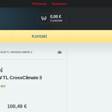
Prihlásenie
Registrácia
0,00 €
0 položiek
Kontakt
 91W TL CROSSCLIMATE 3
TL
AČ
IŤ
N
 TL CrossClimate 3
 dní
100,49 €