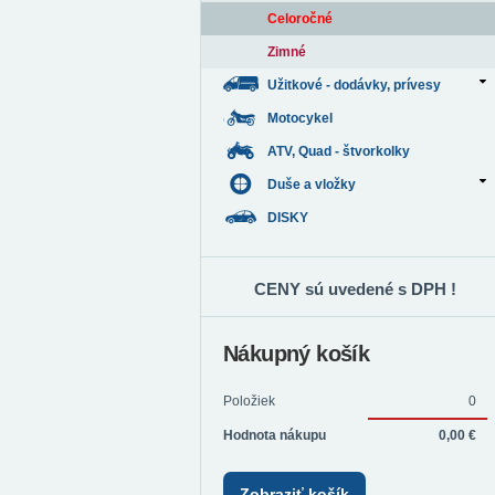
Celoročné
Zimné
Užitkové - dodávky, prívesy
Motocykel
ATV, Quad - štvorkolky
Duše a vložky
DISKY
CENY sú uvedené s DPH !
Nákupný košík
Položiek
0
Hodnota nákupu
0,00 €
Zobraziť košík