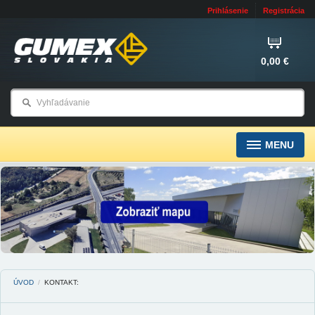
Prihlásenie
Registrácia
0,00 €
MENU
ÚVOD
/
KONTAKT: