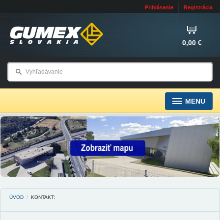
Prihlásenie
Registrácia
0,00 €
MENU
ÚVOD
/
KONTAKT: