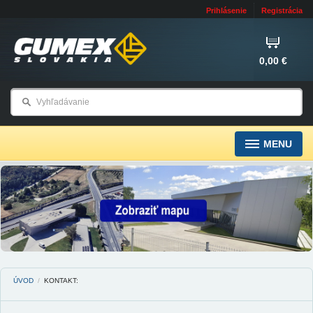
Prihlásenie
Registrácia
0,00 €
MENU
ÚVOD
/
KONTAKT: