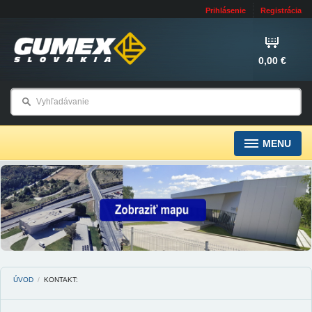
Prihlásenie
Registrácia
0,00 €
MENU
ÚVOD
/
KONTAKT: