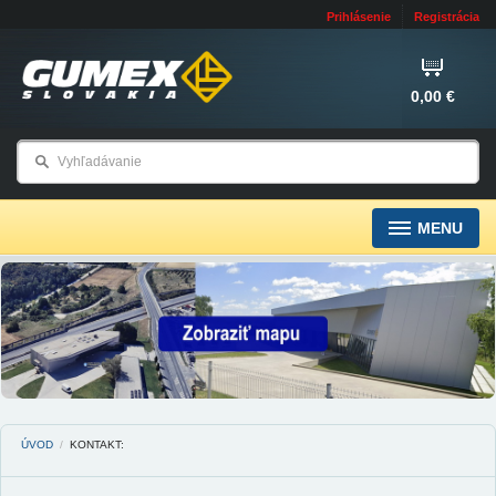
Prihlásenie
Registrácia
0,00 €
MENU
ÚVOD
/
KONTAKT: