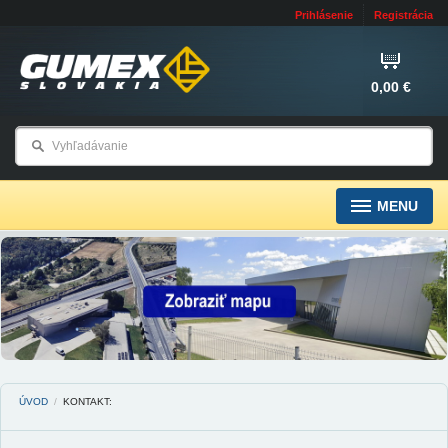
Prihlásenie
Registrácia
0,00 €
MENU
ÚVOD
/
KONTAKT: