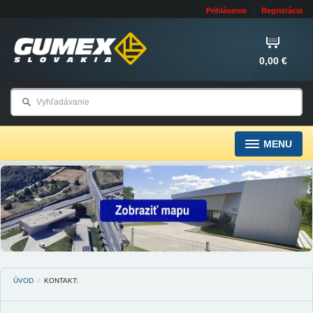
Prihlásenie
Registrácia
0,00 €
MENU
ÚVOD
/
KONTAKT: