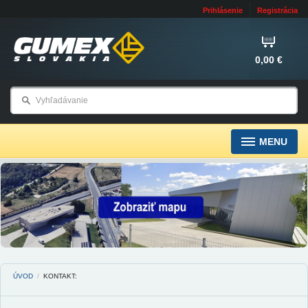
Prihlásenie
Registrácia
0,00 €
MENU
ÚVOD
/
KONTAKT: