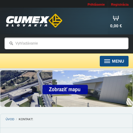
Prihlásenie
Registrácia
0,00 €
MENU
ÚVOD
/
KONTAKT: