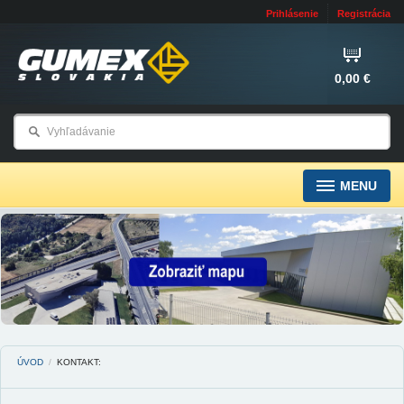
Prihlásenie
Registrácia
0,00 €
MENU
ÚVOD
/
KONTAKT: