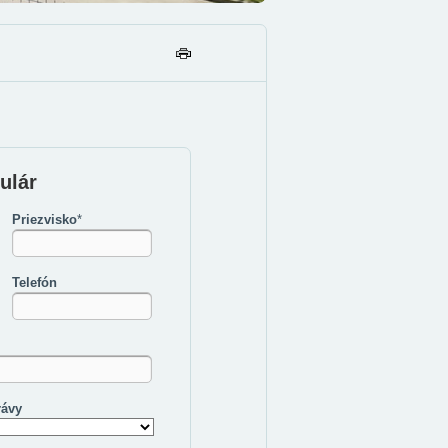
TL
AČ
IŤ
ulár
Priezvisko
*
Telefón
rávy