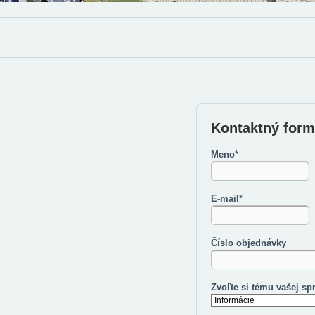
Kontaktný form
Meno
*
E-mail
*
Číslo objednávky
Zvoľte si tému vašej sp