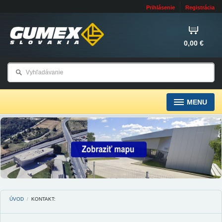
Prihlásenie
Registrácia
0,00 €
MENU
ÚVOD
/
KONTAKT: