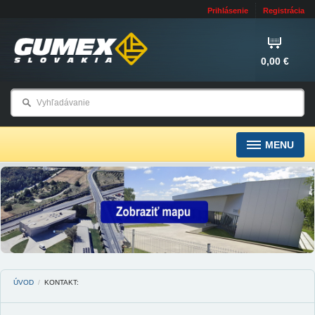
Prihlásenie
Registrácia
0,00 €
MENU
ÚVOD
/
KONTAKT: