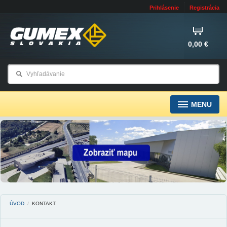
Prihlásenie
Registrácia
0,00 €
MENU
ÚVOD
/
KONTAKT: