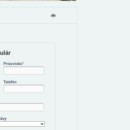
TL
AČ
IŤ
ulár
Priezvisko
*
Telefón
rávy