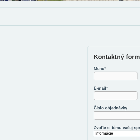
Kontaktný form
Meno
*
E-mail
*
Číslo objednávky
Zvoľte si tému vašej sp