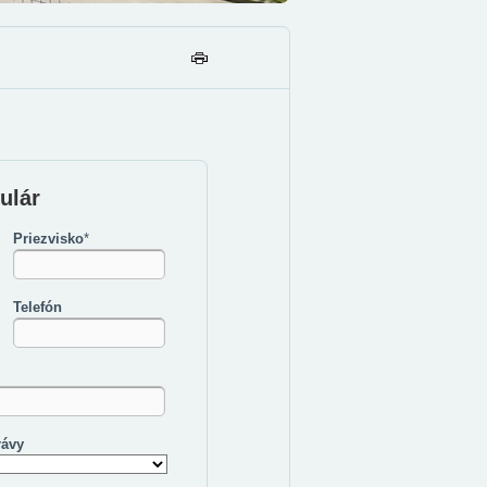
TL
AČ
IŤ
ulár
Priezvisko
*
Telefón
rávy