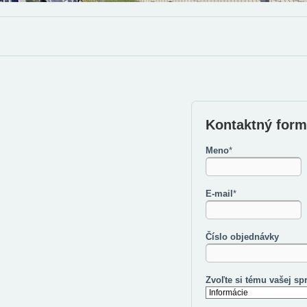
Kontaktný form
Meno
*
E-mail
*
Číslo objednávky
Zvoľte si tému vašej sp