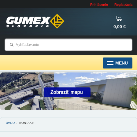
Prihlásenie
Registrácia
0,00 €
MENU
ÚVOD
/
KONTAKT: