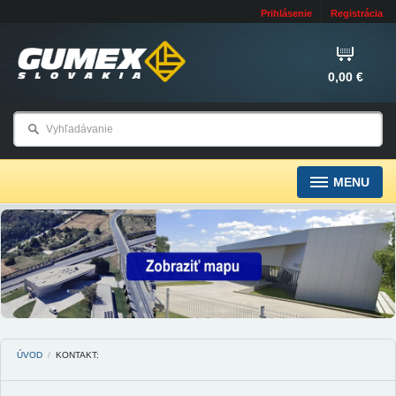
Prihlásenie
Registrácia
0,00 €
MENU
ÚVOD
/
KONTAKT: