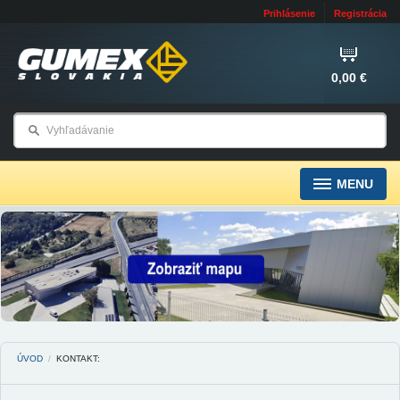
Prihlásenie
Registrácia
0,00 €
MENU
ÚVOD
/
KONTAKT: