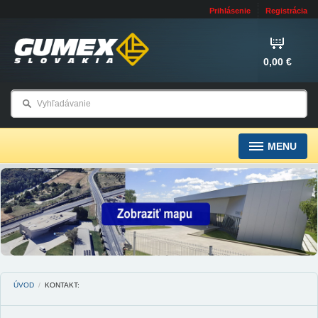
Prihlásenie
Registrácia
0,00 €
MENU
ÚVOD
/
KONTAKT: