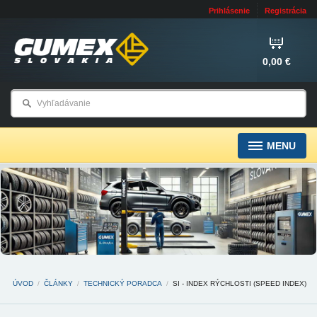
Prihlásenie
Registrácia
0,00 €
MENU
ÚVOD
/
ČLÁNKY
/
TECHNICKÝ PORADCA
/
SI - INDEX RÝCHLOSTI (SPEED INDEX)