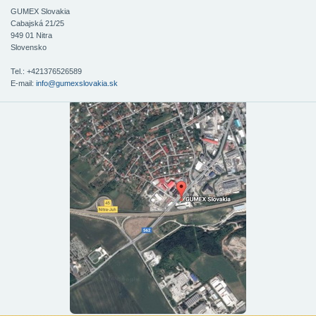
GUMEX Slovakia
Cabajská 21/25
949 01
Nitra
Slovensko
Tel.: +421376526589
E-mail:
info@gumexslovakia.sk