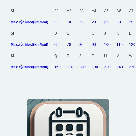
SI
A1
A2
A3
A4
A5
A6
A7
Max.rýchlost(km/hod)
5
10
15
20
25
30
35
SI
D
E
F
G
J
K
L
Max.rýchlost(km/hod)
65
70
80
90
100
110
120
SI
Q
R
S
T
H
V
W
Max.rýchlost(km/hod)
160
170
180
190
210
240
270