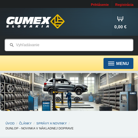
Prihlásenie
Registrácia
0,00 €
MENU
ÚVOD
/
ČLÁNKY
/
SPRÁVY A NOVINKY
/
DUNLOP - NOVINKA V NÁKLADNEJ DOPRAVE