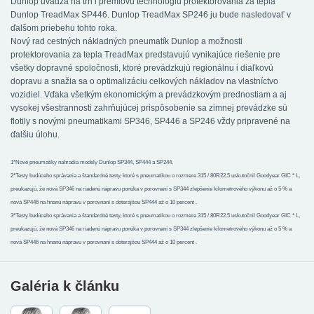
Dunlop uvádza na trh i prémiovú technológiu protektorovania za tepla
Dunlop TreadMax SP446. Dunlop TreadMax SP246 ju bude nasledovať v
ďalšom priebehu tohto roka.
Nový rad cestných nákladných pneumatík Dunlop a možnosti
protektorovania za tepla TreadMax predstavujú vynikajúce riešenie pre
všetky dopravné spoločnosti, ktoré prevádzkujú regionálnu i diaľkovú
dopravu a snažia sa o optimalizáciu celkových nákladov na vlastníctvo
vozidiel. Vďaka všetkým ekonomickým a prevádzkovým prednostiam a aj
vysokej všestrannosti zahrňujúcej prispôsobenie sa zimnej prevádzke sú
flotily s novými pneumatikami SP346, SP446 a SP246 vždy pripravené na
ďalšiu úlohu.
1*Nové pneumatiky nahradia modely Dunlop SP344, SP444 a SP244.
2*Testy budúceho správania a štandardné testy, ktoré s pneumatikou o rozmere 315 / 80R22.5 uskutočnil Goodyear GIC * L,
preukazujú, že nová SP346 na riadenú nápravu ponúka v porovnaní s SP344 zlepšenie kilometrového výkonu až o 5 % a
nová SP446 na hnanú nápravu v porovnaní s doterajšou SP444 až o 10 percent .
3*Testy budúceho správania a štandardné testy, ktoré s pneumatikou o rozmere 315 / 80R22.5 uskutočnil Goodyear GIC * L,
preukazujú, že nová SP346 na riadenú nápravu ponúka v porovnaní s SP344 zlepšenie kilometrového výkonu až o 5 % a
nová SP446 na hnanú nápravu v porovnaní s doterajšou SP444 až o 10 percent .
Galéria k článku