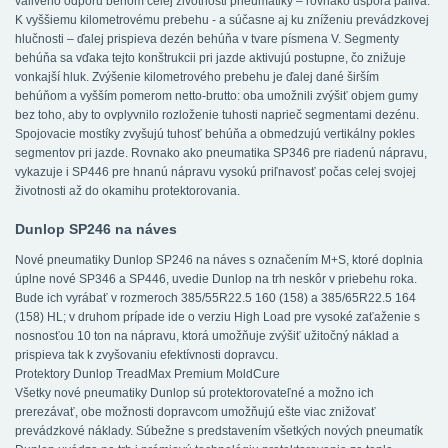
valivého odporu behom celej životnosti pneumatiky – rovnako úspora paliva.
K vyššiemu kilometrovému prebehu - a súčasne aj ku zníženiu prevádzkovej
hlučnosti – ďalej prispieva dezén behúňa v tvare písmena V. Segmenty
behúňa sa vďaka tejto konštrukcii pri jazde aktivujú postupne, čo znižuje
vonkajší hluk. Zvýšenie kilometrového prebehu je ďalej dané širším
behúňom a vyšším pomerom netto-brutto: oba umožnili zvýšiť objem gumy
bez toho, aby to ovplyvnilo rozloženie tuhosti naprieč segmentami dezénu.
Spojovacie mostíky zvyšujú tuhosť behúňa a obmedzujú vertikálny pokles
segmentov pri jazde. Rovnako ako pneumatika SP346 pre riadenú nápravu,
vykazuje i SP446 pre hnanú nápravu vysokú priľnavosť počas celej svojej
životnosti až do okamihu protektorovania.
Dunlop SP246 na náves
Nové pneumatiky Dunlop SP246 na náves s označením M+S, ktoré doplnia
úplne nové SP346 a SP446, uvedie Dunlop na trh neskôr v priebehu roka.
Bude ich vyrábať v rozmeroch 385/55R22.5 160 (158) a 385/65R22.5 164
(158) HL; v druhom prípade ide o verziu High Load pre vysoké zaťaženie s
nosnosťou 10 ton na nápravu, ktorá umožňuje zvýšiť užitočný náklad a
prispieva tak k zvyšovaniu efektívnosti dopravcu.
Protektory Dunlop TreadMax Premium MoldCure
Všetky nové pneumatiky Dunlop sú protektorovateľné a možno ich
prerezávať, obe možnosti dopravcom umožňujú ešte viac znižovať
prevádzkové náklady. Súbežne s predstavením všetkých nových pneumatík