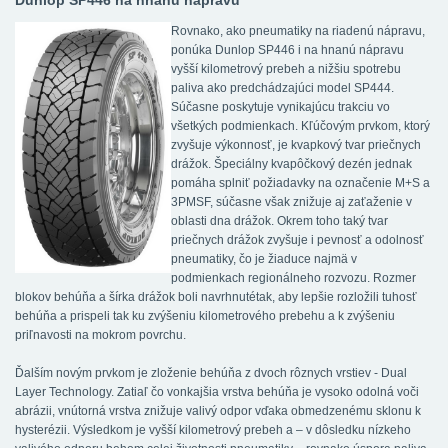
Dunlop SP446 na hnanú nápravu
Rovnako, ako pneumatiky na riadenú nápravu,
ponúka Dunlop SP446 i na hnanú nápravu
vyšší kilometrový prebeh a nižšiu spotrebu
paliva ako predchádzajúci model SP444.
Súčasne poskytuje vynikajúcu trakciu vo
všetkých podmienkach. Kľúčovým prvkom, ktorý
zvyšuje výkonnosť, je kvapkový tvar priečnych
drážok. Špeciálny kvapôčkový dezén jednak
pomáha splniť požiadavky na označenie M+S a
3PMSF, súčasne však znižuje aj zaťaženie v
oblasti dna drážok. Okrem toho taký tvar
priečnych drážok zvyšuje i pevnosť a odolnosť
pneumatiky, čo je žiaduce najmä v
podmienkach regionálneho rozvozu. Rozmer
blokov behúňa a šírka drážok boli navrhnutétak, aby lepšie rozložili tuhosť
behúňa a prispeli tak ku zvýšeniu kilometrového prebehu a k zvýšeniu
priľnavosti na mokrom povrchu.
Ďalším novým prvkom je zloženie behúňa z dvoch rôznych vrstiev - Dual
Layer Technology. Zatiaľ čo vonkajšia vrstva behúňa je vysoko odolná voči
abrázii, vnútorná vrstva znižuje valivý odpor vďaka obmedzenému sklonu k
hysterézii. Výsledkom je vyšší kilometrový prebeh a – v dôsledku nízkeho