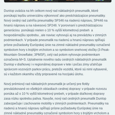
Dunlop uvádza na trh celkom nový rad nákladných pneumatík, ktoré
ponúkajú lepšiu univerzálnu výkonnosť ako predchádzajúce pneumatiky.
Nový cestný rad zahŕňa pneumatiky SP346 na riadenú nápravu, SP446 na
hnanú nápravu a na návesovú SP246. V porovnaní s predchádzajúcou
generáciou ponúkajú nielen o 10 % vyšší kilometrový prebeh a
hospodárnejšiu spotrebu , ale naviac vyhovujú aj na prevádzku v zimných
podmienkach. V prípade pneumatík na riadenú a hnanú nápravu spĺňajú
prísne požiadavky Európskej únie na zimné nákladné pneumatiky označené
symbolom hory s trojitým vrcholom a so symbolom snehovej vločky (3-Peak-
Mountain-Snowflake; 3PMSF), celý rad potom vyhovuje podmienkam
označenia M+S. Uplatnenie nového radu cestných nákladných pneumatík
Dunlop v diaľkovej i v regionálnej doprave v lete i počas zimy uľahčuje
správcom vozových parkov prácu, pretože vozidlá, ktoré sú nimi vybavené,
sú v každom okamihu vždy pripravené na hocijakú úlohu.
Nový prémiový rad nákladných pneumatík je určený pre flotily
prevádzkované vo všetkých oblastiach cestnej dopravy: v prípade rozvozu
ponúka až o 10 % vyšší kilometrový prebeh, v prípade diaľkovej dopravy
zasa nízku spotrebu paliva. Navyše, nový rad cestných pneumatík Dunlop
zabezpečuje i zachovanie mobility v zimných podmienkach. Pneumatiky na
riadenú a hnanú nápravu spĺňajú prísne požiadavky Európskej únie na
zimné nákladné pneumatiky označené symbolom hory s trojitým vrcholom a