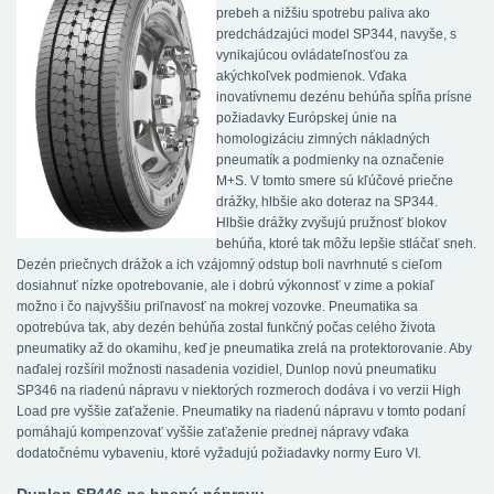
prebeh a nižšiu spotrebu paliva ako
predchádzajúci model SP344, navyše, s
vynikajúcou ovládateľnosťou za
akýchkoľvek podmienok. Vďaka
inovatívnemu dezénu behúňa spĺňa prísne
požiadavky Európskej únie na
homologizáciu zimných nákladných
pneumatík a podmienky na označenie
M+S. V tomto smere sú kľúčové priečne
drážky, hlbšie ako doteraz na SP344.
Hlbšie drážky zvyšujú pružnosť blokov
behúňa, ktoré tak môžu lepšie stláčať sneh.
Dezén priečnych drážok a ich vzájomný odstup boli navrhnuté s cieľom
dosiahnuť nízke opotrebovanie, ale i dobrú výkonnosť v zime a pokiaľ
možno i čo najvyššiu priľnavosť na mokrej vozovke. Pneumatika sa
opotrebúva tak, aby dezén behúňa zostal funkčný počas celého života
pneumatiky až do okamihu, keď je pneumatika zrelá na protektorovanie. Aby
naďalej rozšíril možnosti nasadenia vozidiel, Dunlop novú pneumatiku
SP346 na riadenú nápravu v niektorých rozmeroch dodáva i vo verzii High
Load pre vyššie zaťaženie. Pneumatiky na riadenú nápravu v tomto podaní
pomáhajú kompenzovať vyššie zaťaženie prednej nápravy vďaka
dodatočnému vybaveniu, ktoré vyžadujú požiadavky normy Euro VI.