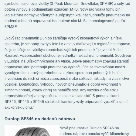
symbolom snehovej vločky (3-Peak-Mountain-Snowflake; 3PMSF) a celý rad
potom vyhovuje podmienkam označení M+S. Nový rad vďaka tomu plní
legislatívne normy vo všetkých európskych krajinách, pretože pneumatiky na
riadenú a hnanú nápravu sú hodnotené ako M+S a homologované podľa
3PMSF.
„Nový rad pneumatík Dunlop zaručuje vysoký kilometrový výkon a nízku
spotrebu, je schopný jazdy v lete i v zime, v diaľkovej i v regionálnej doprave,
čo ju odlišuje od všetkých predchádzajúcich pneumatík.“ povedal Michel
Rzonzef, viceprezident obchodnej jednotky nákladných pneumatík Goodyear
v Európe, na Blízkom východe a v Afrike. „Nové pneumatiky zbavujú starostí
dopravcov, ktorí potrebujú pneumatiky vyznačujúce sa rovnováhou medzi
vysokým kilometrovým prebehom a nízkou spotrebou pohonných hmôt.
Investíciou do nich si môžu zabezpečiť nízke celkové náklady na vlastníctvo
vozidiel. Dodatočnou výhodou nových pneumatík je dobrá výkonnosť v
zimnom období, vďaka ktorej sa nemôže stať, aby vozidlo v dôsledku
nepredvídateľnej zmeny počasia niekde zostalo stáť. S pneumatikami
SP346, SP446 a SP246 sú tak ich kamióny vždy pripravené vyraziť a splniť
akúkoľvek úlohu.”
Dunlop SP346 na riadenú nápravu
Nová pneumatika Dunlop SP346 na
riadenú nápravu ponúka vyšší kilometrový