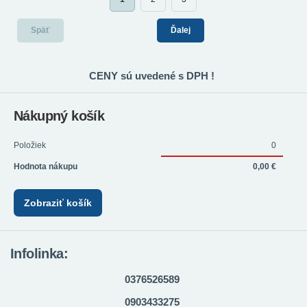
Späť
Ďalej
CENY sú uvedené s DPH !
Nákupný košík
Položiek
0
Hodnota nákupu
0,00 €
Zobraziť košík
Infolinka:
0376526589
0903433275