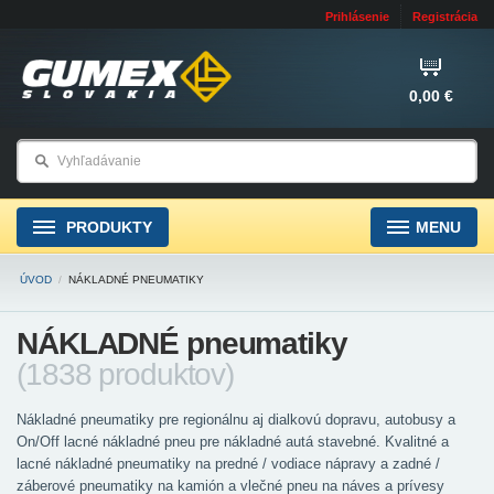
Prihlásenie
Registrácia
0,00 €
PRODUKTY
MENU
ÚVOD
/
NÁKLADNÉ PNEUMATIKY
NÁKLADNÉ pneumatiky
(1838 produktov)
Nákladné pneumatiky pre regionálnu aj dialkovú dopravu, autobusy a
On/Off lacné nákladné pneu pre nákladné autá stavebné. Kvalitné a
lacné nákladné pneumatiky na predné / vodiace nápravy a zadné /
záberové pneumatiky na kamión a vlečné pneu na náves a prívesy