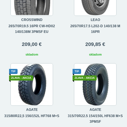
CROSSWIND
LEAO
265/70R19.5 16PR CW-HD02
265/70R17.5 L202-D 140/138 M
140/138M 3PMSF EU
16PR
209,00 €
209,85 €
skladom
skladom
TIP
TIP
ZĽAVA - AKCIA
ZĽAVA - AKCIA
AGATE
AGATE
315/80R22,5 156/152L HF768 M+S
315/70R22.5 154/150L HF638 M+S
3PMSF