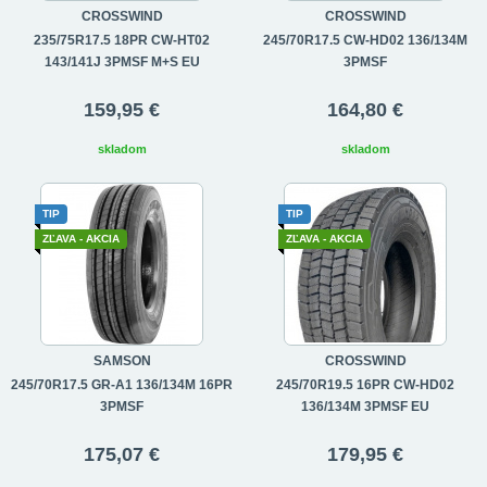
CROSSWIND
CROSSWIND
235/75R17.5 18PR CW-HT02
245/70R17.5 CW-HD02 136/134M
143/141J 3PMSF M+S EU
3PMSF
159,95 €
164,80 €
skladom
skladom
TIP
TIP
ZĽAVA - AKCIA
ZĽAVA - AKCIA
SAMSON
CROSSWIND
245/70R17.5 GR-A1 136/134M 16PR
245/70R19.5 16PR CW-HD02
3PMSF
136/134M 3PMSF EU
175,07 €
179,95 €