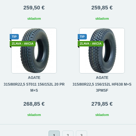
259,50 €
259,85 €
skladom
skladom
TIP
TIP
ZĽAVA - AKCIA
ZĽAVA - AKCIA
AGATE
AGATE
315/80R22,5 ST011 156/152L 20 PR
315/80R22,5 156/152L HF638 M+S
M+S
3PMSF
268,85 €
279,85 €
skladom
skladom
1
2
3