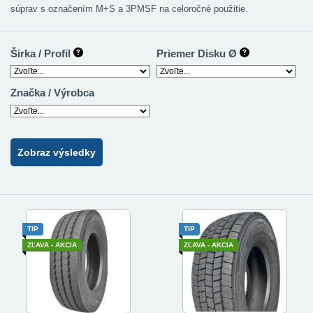
súprav s označením M+S a 3PMSF na celoročné použitie.
Širka / Profil
Priemer Disku Ø
Značka / Výrobca
Zobraz výsledky
TIP
TIP
ZĽAVA - AKCIA
ZĽAVA - AKCIA