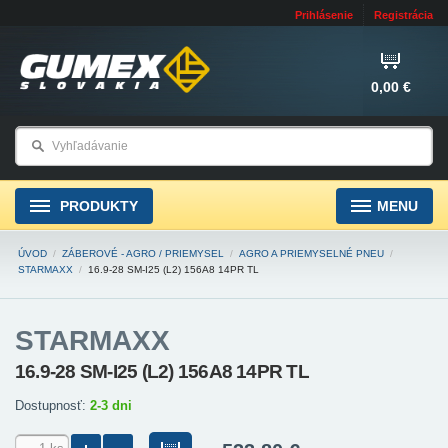
Prihlásenie
Registrácia
0,00 €
PRODUKTY
MENU
ÚVOD
/
ZÁBEROVÉ - AGRO / PRIEMYSEL
/
AGRO A PRIEMYSELNÉ PNEU
/
STARMAXX
/
16.9-28 SM-I25 (L2) 156A8 14PR TL
STARMAXX
16.9-28 SM-I25 (L2) 156A8 14PR TL
Dostupnosť:
2-3 dni