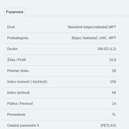
Parametre
Druh
Stavebné-báger,nakladač,MPT
Podkategoria
Báger, Nakladač, UNC, MPT
Dezén
SM-I25 (L2)
Šírka / Profil
16,9
Priemer disku
28
Index nosnosť ( /rýchlosť)
156
Index rýchlosti
A8
Plátna / Pevnosť
14
Prevedenie
TL
Ostatné parametre II.
(PETLAS)