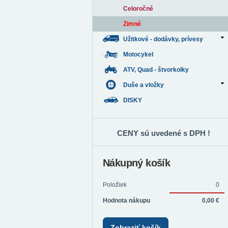
Celoročné
Zimné
Užitkové - dodávky, prívesy
Motocykel
ATV, Quad - štvorkolky
Duše a vložky
DISKY
CENY sú uvedené s DPH !
Nákupný košík
Položiek
0
Hodnota nákupu
0,00 €
Zobraziť košík