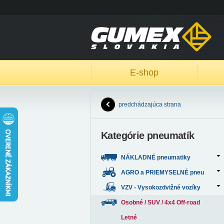
E-shop
predchádzajúca strana
Kategórie pneumatík
NÁKLADNÉ pneumatiky
AGRO a PRIEMYSELNÉ pneu
VZV - Vysokozdvižné vozíky
Osobné / SUV / 4x4 Off-road
Letné