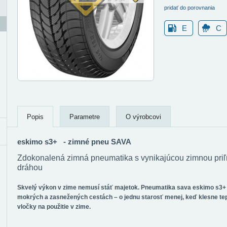
pridať do porovnania
E
C
Popis
Parametre
O výrobcovi
eskimo s3+ - zimné pneu SAVA
Zdokonalená zimná pneumatika s vynikajúcou zimnou priľ
dráhou
Skvelý výkon v zime nemusí stáť majetok. Pneumatika sava eskimo s3+
mokrých a zasnežených cestách – o jednu starosť menej, keď klesne te
vločky na použitie v zime.