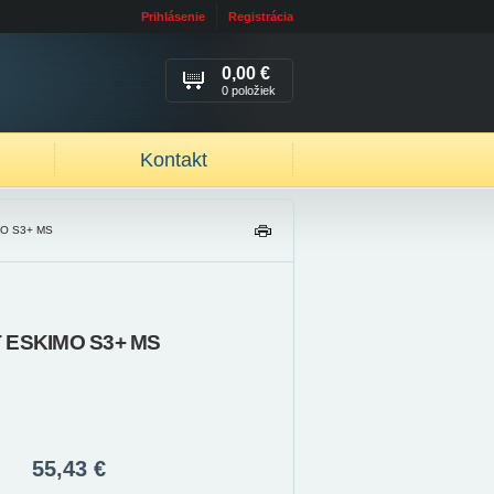
Prihlásenie
Registrácia
0,00 €
0 položiek
Kontakt
MO S3+ MS
TL
AČ
IŤ
T ESKIMO S3+ MS
55,43 €