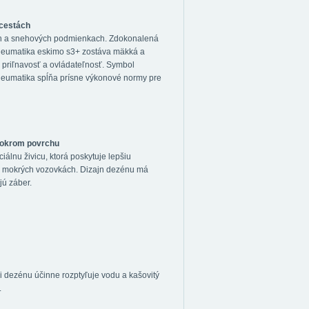
 cestách
ých a snehových podmienkach. Zdokonalená
neumatika eskimo s3+ zostáva mäkká a
je priľnavosť a ovládateľnosť. Symbol
pneumatika spĺňa prísne výkonové normy pre
mokrom povrchu
álnu živicu, ktorá poskytuje lepšiu
na mokrých vozovkách. Dizajn dezénu má
jú záber.
 dezénu účinne rozptyľuje vodu a kašovitý
.