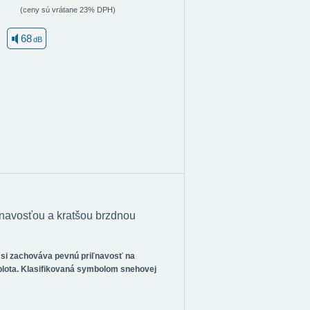
(ceny sú vrátane 23% DPH)
68
dB
navosťou a kratšou brzdnou
 si zachováva pevnú priľnavosť na
plota. Klasifikovaná symbolom snehovej