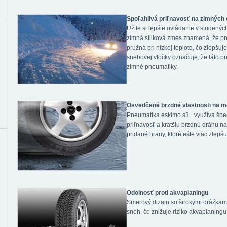
Spoľahlivá priľnavosť na zimných
Užite si lepšie ovládanie v studen
zimná siliková zmes znamená, že p
pružná pri nízkej teplote, čo zlepšu
snehovej vločky označuje, že táto 
zimné pneumatiky.
Osvedčené brzdné vlastnosti na 
Pneumatika eskimo s3+ využíva špeci
priľnavosť a kratšiu brzdnú dráhu 
pridané hrany, ktoré ešte viac zlepšu
Odolnosť proti akvaplaningu
Smerový dizajn so širokými drážkami
sneh, čo znižuje riziko akvaplaningu