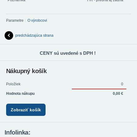
Poznámka
F/R - predná aj zadná
Parametre
O výrobcovi
predchádzajúca strana
CENY sú uvedené s DPH !
Nákupný košík
Položiek
0
Hodnota nákupu
0,00 €
Zobraziť košík
Infolinka: