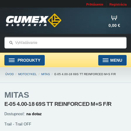
Prihlásenie
Registrácia
0,00 €
PRODUKTY
MENU
ÚVOD
/
MOTOCYKEL
/
MITAS
/
E-05 4.00-18 69S TT REINFORCED M+S F/R
MITAS
E-05 4.00-18 69S TT REINFORCED M+S F/R
Dostupnosť:
na dotaz
Trail - Trail OFF