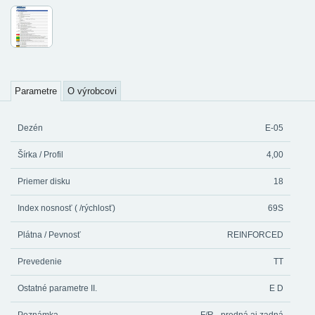
Parametre
O výrobcovi
Dezén
E-05
Šírka / Profil
4,00
Priemer disku
18
Index nosnosť ( /rýchlosť)
69S
Plátna / Pevnosť
REINFORCED
Prevedenie
TT
Ostatné parametre II.
E D