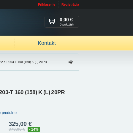
Prihlásenie
Registrácia
0,00 €
0 položiek
Kontakt
2.5 R203-T 160 (158) K (L) 20PR
TL
AČ
IŤ
03-T 160 (158) K (L) 20PR
 produkte...
325,00 €
378,00 €
- 14%