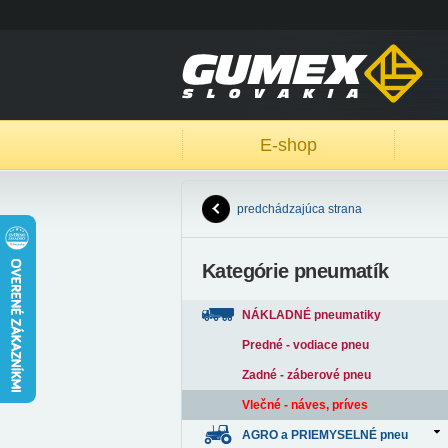
E-shop
predchádzajúca strana
Kategórie pneumatík
NÁKLADNÉ pneumatiky
Predné - vodiace pneu
Zadné - záberové pneu
Vlečné - náves, príves
AGRO a PRIEMYSELNÉ pneu