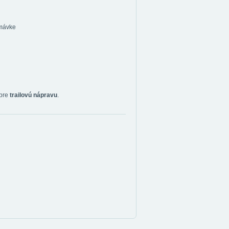
emávke
 pre
trailovú nápravu
.