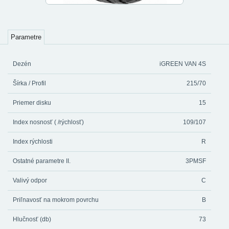
Parametre
Dezén
iGREEN VAN 4S
Šírka / Profil
215/70
Priemer disku
15
Index nosnosť ( /rýchlosť)
109/107
Index rýchlosti
R
Ostatné parametre II.
3PMSF
Valivý odpor
C
Priľnavosť na mokrom povrchu
B
Hlučnosť (db)
73