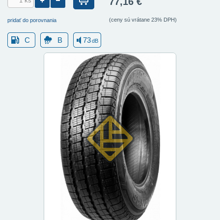
77,16 €
(ceny sú vrátane 23% DPH)
pridať do porovnania
C
B
73
dB