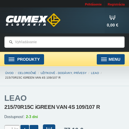
Prihlásenie
Registrácia
0,00 €
PRODUKTY
MENU
ÚVOD
/
CELOROČNÉ
/
UŽITKOVÉ - DODÁVKY, PRÍVESY
/
LEAO
/
215/70R15C IGREEN VAN 4S 109/107 R
LEAO
215/70R15C iGREEN VAN 4S 109/107 R
Dostupnosť:
2-3 dni