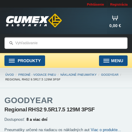
Prihlásenie
Registrácia
0,00 €
PRODUKTY
MENU
ÚVOD
/
PREDNÉ - VODIACE PNEU
/
NÁKLADNÉ PNEUMATIKY
/
GOODYEAR
/
REGIONAL RHS2 9.5R17.5 129M 3PSF
GOODYEAR
Regional RHS2 9.5R17.5 129M 3PSF
Dostupnosť:
8 a viac dní
Pneumatiky určené na riadiacu os nákladných aut
Viac o produkte...