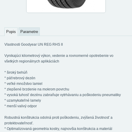
Popis
Parametre
Vlastnosti Goodyear UN REG RHS II
Vynikajúci kilometrový výkon, vedenie a rovnomerné opotrebenie vo
všetkých regionálnych aplikáciách
* široký behúň
* päťrebrový dezén
* veľké množstvo lamiel
* zlepšené brzdenie na mokrom povrchu
* vysoká tuhosť dezénu zabraňuje vytrhávaniu a poškodeniu pneumatiky
* uzamykateľné lamely
* menší valivý odpor
Robustná konštrukcia odolná proti poškodeniu, zvýšená životnosť a
protektovateľnosť.
* Optimalizovaná geometria kostry, najnovšia konštrukcia a materiál