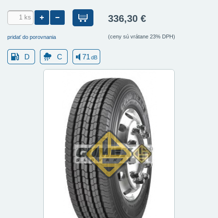
336,30 €
(ceny sú vrátane 23% DPH)
pridať do porovnania
D
C
71
dB