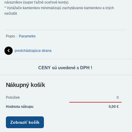
nárazníkov (super ťažné oceľové kordy).
* Vyrážače kamienkov minimalizujú zachytávanie kamienkov a iných
nečistôt.
Popis
Parametre
predchádzajúca strana
CENY sú uvedené s DPH !
Nákupný košík
Položiek
0
Hodnota nákupu
0,00 €
Zobraziť košík