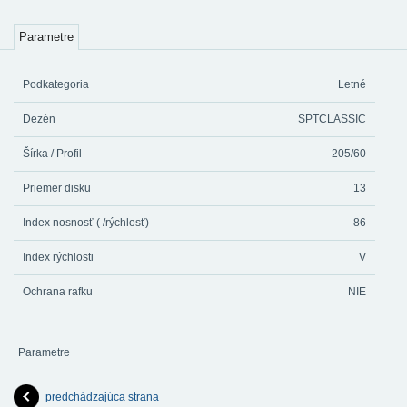
Parametre
Podkategoria
Letné
Dezén
SPTCLASSIC
Šírka / Profil
205/60
Priemer disku
13
Index nosnosť ( /rýchlosť)
86
Index rýchlosti
V
Ochrana rafku
NIE
Parametre
predchádzajúca strana