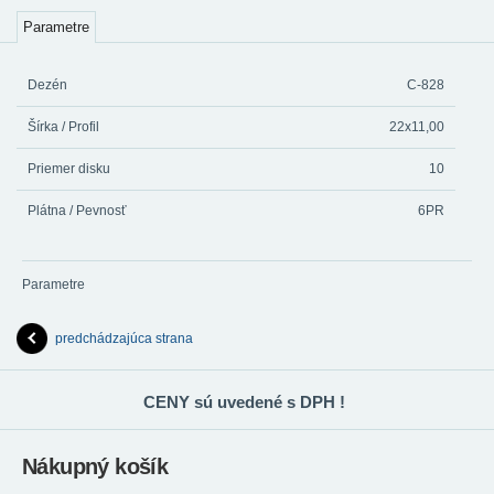
Parametre
Dezén
C-828
Šírka / Profil
22x11,00
Priemer disku
10
Plátna / Pevnosť
6PR
Parametre
predchádzajúca strana
CENY sú uvedené s DPH !
Nákupný košík