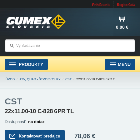
Prihlásenie
Registrácia
0,00 €
PRODUKTY
MENU
ÚVOD
/
ATV, QUAD - ŠTVORKOLKY
/
CST
/
22X11.00-10 C-828 6PR TL
CST
22x11.00-10 C-828 6PR TL
Dostupnosť:
na dotaz
78,06 €
Kontaktovať predajcu