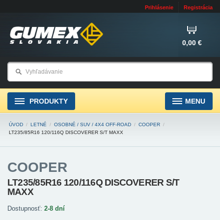
Prihlásenie
Registrácia
0,00 €
PRODUKTY
MENU
ÚVOD
/
LETNÉ
/
OSOBNÉ / SUV / 4X4 OFF-ROAD
/
COOPER
/
LT235/85R16 120/116Q DISCOVERER S/T MAXX
COOPER
LT235/85R16 120/116Q DISCOVERER S/T
MAXX
Dostupnosť:
2-8 dní