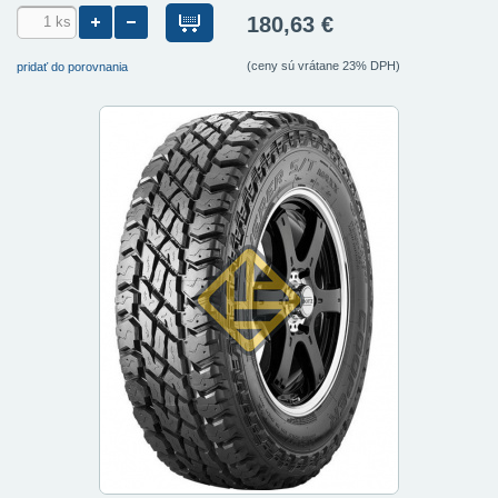
180,63 €
(ceny sú vrátane 23% DPH)
pridať do porovnania