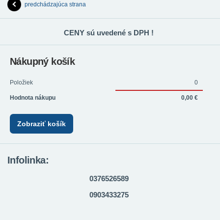
predchádzajúca strana
CENY sú uvedené s DPH !
Nákupný košík
Položiek
0
Hodnota nákupu
0,00 €
Zobraziť košík
Infolinka:
0376526589
0903433275