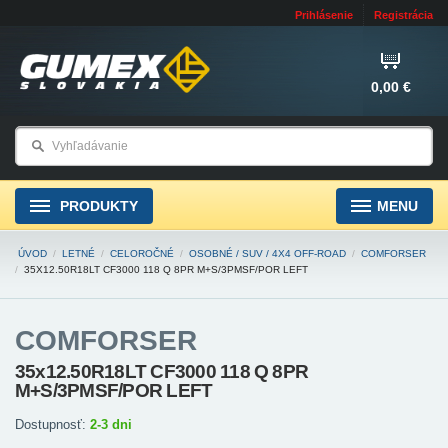
Prihlásenie
Registrácia
0,00 €
PRODUKTY
MENU
ÚVOD
/
LETNÉ
/
CELOROČNÉ
/
OSOBNÉ / SUV / 4X4 OFF-ROAD
/
COMFORSER
/
35X12.50R18LT CF3000 118 Q 8PR M+S/3PMSF/POR LEFT
COMFORSER
35x12.50R18LT CF3000 118 Q 8PR
M+S/3PMSF/POR LEFT
Dostupnosť:
2-3 dni