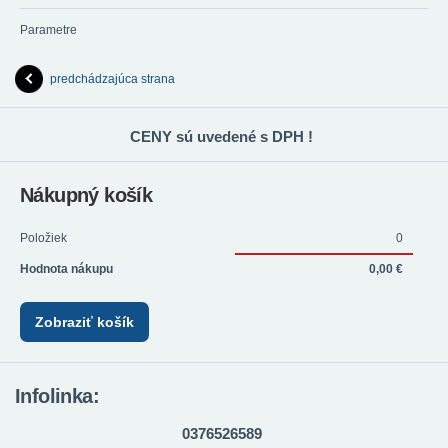
Parametre
predchádzajúca strana
CENY sú uvedené s DPH !
Nákupný košík
Položiek
0
Hodnota nákupu
0,00 €
Zobraziť košík
Infolinka:
0376526589