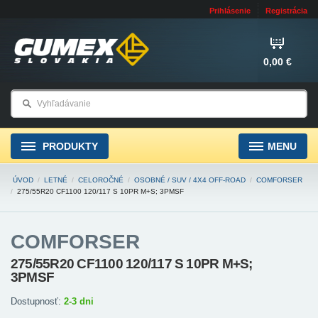
Prihlásenie
Registrácia
0,00 €
PRODUKTY
MENU
ÚVOD
/
LETNÉ
/
CELOROČNÉ
/
OSOBNÉ / SUV / 4X4 OFF-ROAD
/
COMFORSER
/
275/55R20 CF1100 120/117 S 10PR M+S; 3PMSF
COMFORSER
275/55R20 CF1100 120/117 S 10PR M+S;
3PMSF
Dostupnosť:
2-3 dni