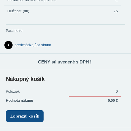
Priľnavosť na mokrom povrchu
E
Hlučnosť (db)
75
Parametre
predchádzajúca strana
CENY sú uvedené s DPH !
Nákupný košík
Položiek
0
Hodnota nákupu
0,00 €
Zobraziť košík