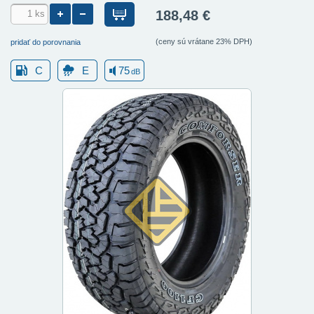
188,48 €
(ceny sú vrátane 23% DPH)
pridať do porovnania
C
E
75
dB