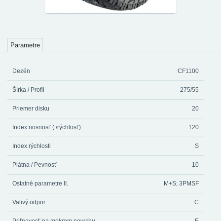
Parametre
Dezén
CF1100
Šírka / Profil
275/55
Priemer disku
20
Index nosnosť ( /rýchlosť)
120
Index rýchlosti
S
Plátna / Pevnosť
10
Ostatné parametre II.
M+S; 3PMSF
Valivý odpor
C