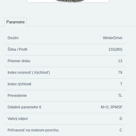
Parametre
Dezén
WinterDrive
Šírka / Profil
155(/80)
Priemer disku
13
Index nosnosť ( /rýchlosť)
79
Index rýchlosti
T
Prevedenie
TL
Ostatné parametre II.
M+S; 3PMSF
Valivý odpor
D
Priľnavosť na mokrom povrchu
C