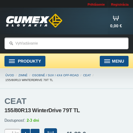
Prihlásenie
Registrácia
0,00 €
PRODUKTY
MENU
ÚVOD
/
ZIMNÉ
/
OSOBNÉ / SUV / 4X4 OFF-ROAD
/
CEAT
/
155/80R13 WINTERDRIVE 79T TL
CEAT
155/80R13 WinterDrive 79T TL
Dostupnosť:
2-3 dni