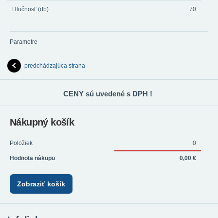
Hlučnosť (db)
70
Parametre
predchádzajúca strana
CENY sú uvedené s DPH !
Nákupný košík
Položiek
0
Hodnota nákupu
0,00 €
Zobraziť košík