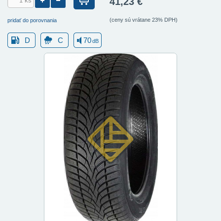
41,23 €
(ceny sú vrátane 23% DPH)
pridať do porovnania
D
C
70
dB