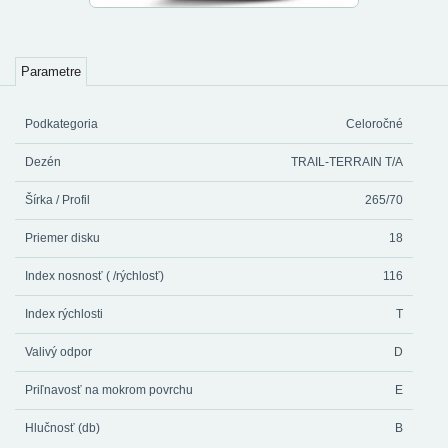
Parametre
Podkategoria
Celoročné
Dezén
TRAIL-TERRAIN T/A
Šírka / Profil
265/70
Priemer disku
18
Index nosnosť ( /rýchlosť)
116
Index rýchlosti
T
Valivý odpor
D
Priľnavosť na mokrom povrchu
E
Hlučnosť (db)
B