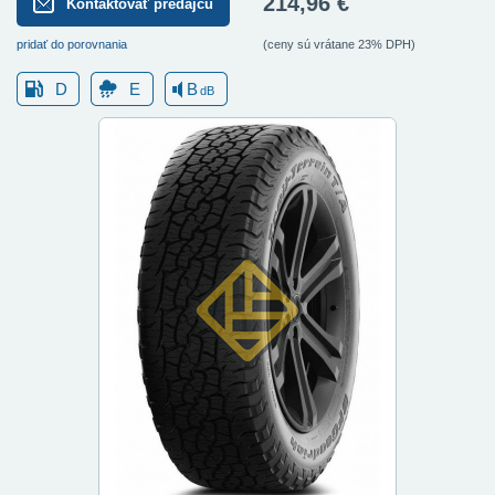
214,96 €
Kontaktovať predajcu
pridať do porovnania
(ceny sú vrátane 23% DPH)
D
E
B
dB