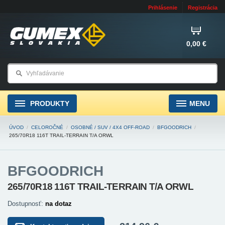
Prihlásenie
Registrácia
0,00 €
PRODUKTY
MENU
ÚVOD
/
CELOROČNÉ
/
OSOBNÉ / SUV / 4X4 OFF-ROAD
/
BFGOODRICH
/
265/70R18 116T TRAIL-TERRAIN T/A ORWL
BFGOODRICH
265/70R18 116T TRAIL-TERRAIN T/A ORWL
Dostupnosť:
na dotaz